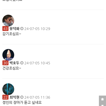
43
유덕화
24-07-05 10:29
감기조심요~
30
박호두
24-07-05 10:45
건강조심요~
22
최익현
24-07-05 11:36
정인의 장마가 듣고 싶네요