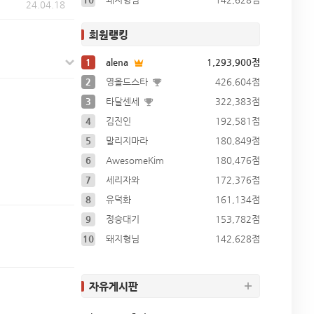
24.04.18
회원랭킹
1
alena
1,293,900점
2
영올드스타
426,604점
3
타달센세
322,383점
4
김진인
192,581점
5
말리지마라
180,849점
6
AwesomeKim
180,476점
7
세리자와
172,376점
8
유덕화
161,134점
9
정승대기
153,782점
10
돼지형님
142,628점
자유게시판