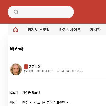
카지노 스토리
카지노사이트
게시판
바카라
1
동근이형
3건
10,996회
24-04-18 12:22
간만에 바카라를 했는데
역시...... 전문가 아니고서야 깡이 정답인건가....