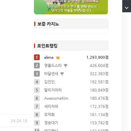
보증 카지노
포인트랭킹
1
alena
1,293,900점
2
영올드스타
426,604점
3
타달센세
322,383점
4
김진인
192,581점
5
말리지마라
180,849점
6
AwesomeKim
180,476점
7
세리자와
172,376점
8
유덕화
161,134점
24.04.18
9
정승대기
153,782점
10
돼지형님
142,628점