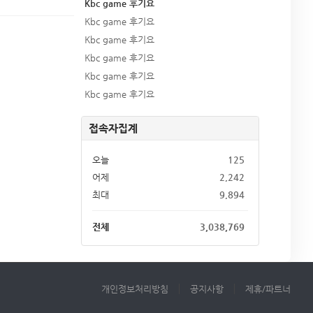
Kbc game 후기요
Kbc game 후기요
Kbc game 후기요
Kbc game 후기요
Kbc game 후기요
Kbc game 후기요
접속자집계
오늘
125
어제
2,242
최대
9,894
전체
3,038,769
개인정보처리방침
공지사항
제휴/파트너