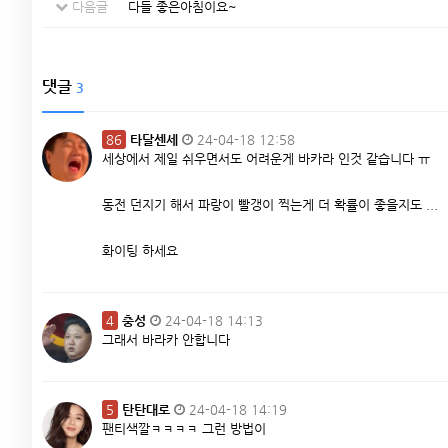
다음글
다들 좋은아침이요~
댓글
3
86
타달센세
24-04-18 12:58
세상에서 제일 쉬우면서도 어려운게 바카라 인것 같습니다 ㅠ
동전 던지기 해서 파랑이 빨갱이 찍는게 더 확률이 좋을지도 ...
화이팅 하세요
4
충성
24-04-18 14:13
그래서 바라카 안합니다
5
탄탄대로
24-04-18 14:19
팬티색깔ㅋㅋㅋㅋ 그런 방법이