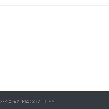
 사이트, 슬롯 사이트 2024년 순위 추천