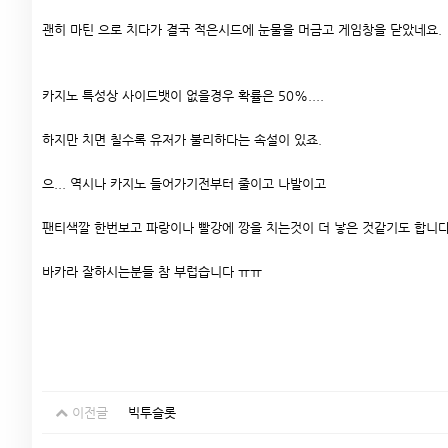
괜히 마틴 으로 치다가 결국 적은시드에 눈물을 머금고 게임창을 닫았네요.
카지노 특성상 사이드뱃이 없을경우 확률은 50%....
하지만 치면 칠수록 유저가 불리하다는 속설이 있죠.
으... 역시나 카지노 들어가기전부터 줄이고 나발이고
팬티색깔 한번보고 파랑이나 빨강에 깡을 치는것이 더 낳은 것같기도 합니다
바카라 잘하시는분들 참 부럽습니다 ㅠㅠ
이전글
빅투슬롯