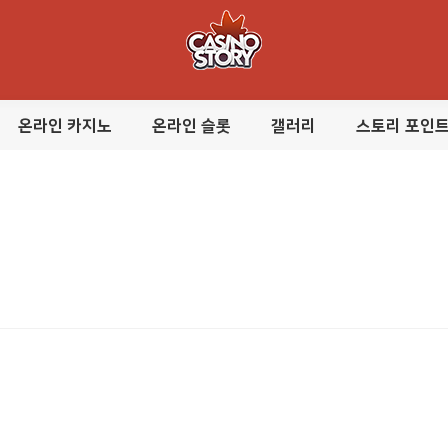
온라인 카지노
온라인 슬롯
갤러리
스토리 포인