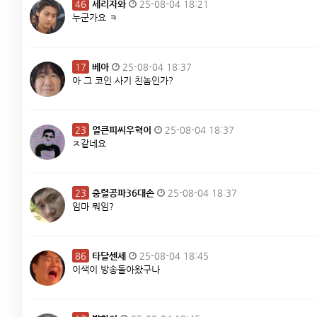
46
세리자와
25-08-04 18:21
누군가요 ㅋ
17
베아
25-08-04 18:37
아 그 코인 사기 친놈인가?
23
얼큰피씨우혁이
25-08-04 18:37
ㅈ같네요
23
충렬공파36대손
25-08-04 18:37
임마 뭐임?
86
타달센세
25-08-04 18:45
이색이 방송돌아왔구나