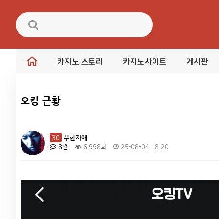
카지노 스토리
카지노사이트
게시판
오킹 근황
30
무한지애
8건
6,998회
25-08-04 18:20