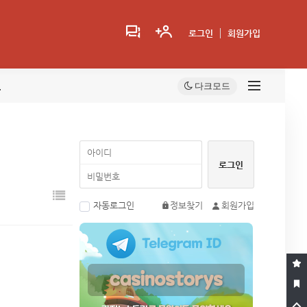
로그인
회원가입
트
자동로그인
정보찾기
회원가입