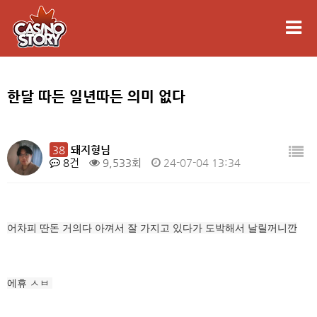
한달 따든 일년따든 의미 없다
38
돼지형님
8건
9,533회
24-07-04 13:34
어차피 딴돈 거의다 아껴서 잘 가지고 있다가 도박해서 날릴꺼니깐
에휴 ㅅㅂ