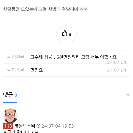
한달동안 모았는데 그걸 한방에 쳐날리네 ㅅㅂ
8
이전글
고수레 성공.. 5천만원짜리 그림 너무 아깝네요
24.07.04
다음글
맛점요~
24.07.04
댓글
8
113
영올드스타
24-07-04 13:53
ㅆ공감 합니다 ㅅㅂ