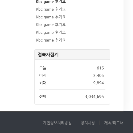
Kbc game 후기요
Kbc game 후기요
Kbc game 후기요
Kbc game 후기요
Kbc game 후기요
Kbc game 후기요
접속자집계
오늘
615
어제
2,405
최대
9,894
전체
3,034,695
개인정보처리방침
공지사항
제휴/파트너