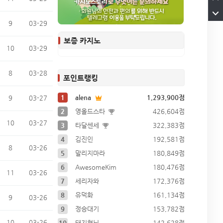
9
03-29
보증 카지노
10
03-29
8
03-28
포인트랭킹
1
alena
1,293,900점
9
03-27
2
영올드스타
426,604점
10
03-27
3
타달센세
322,383점
4
김진인
192,581점
8
03-26
5
말리지마라
180,849점
6
AwesomeKim
180,476점
11
03-26
7
세리자와
172,376점
8
유덕화
161,134점
9
03-26
9
정승대기
153,782점
10
03-26
10
돼지형님
142,628점