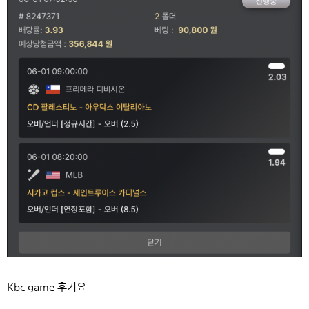
Kbc game 후기요