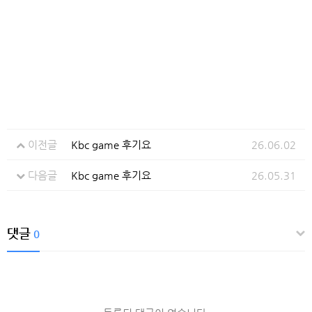
이전글
Kbc game 후기요
26.06.02
다음글
Kbc game 후기요
26.05.31
댓글
0