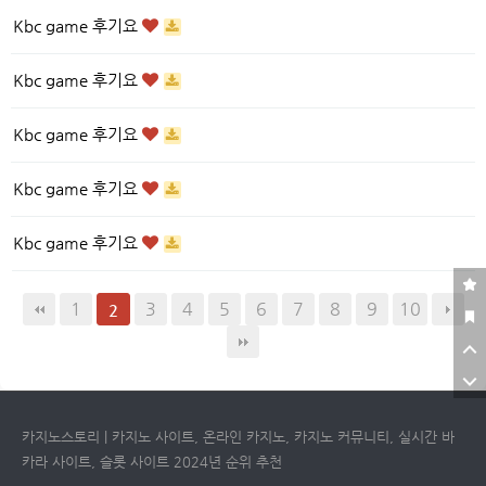
Kbc game 후기요
Kbc game 후기요
Kbc game 후기요
Kbc game 후기요
Kbc game 후기요
1
3
4
5
6
7
8
9
10
2
카지노스토리 | 카지노 사이트, 온라인 카지노, 카지노 커뮤니티, 실시간 바
카라 사이트, 슬롯 사이트 2024년 순위 추천