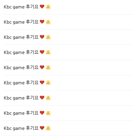
Kbc game 후기요
Kbc game 후기요
Kbc game 후기요
Kbc game 후기요
Kbc game 후기요
Kbc game 후기요
Kbc game 후기요
Kbc game 후기요
Kbc game 후기요